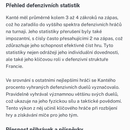
Přehled defenzivních statistik
Kanté měl průměrně kolem 3 až 4 zákroků na zápas,
což ho zařadilo do vyššího spektra defenzivních hráčů
na turnaji. Jeho statistiky přerušení byly také
impozantní, s čísly často přesahujícími 2 na zápas, což
zdůrazňuje jeho schopnost efektivně číst hru. Tyto
statistiky nejen odrážejí jeho individuální dovednosti,
ale také jeho klíčovou roli v defenzivní struktuře
Francie.
Ve srovnání s ostatními nejlepšími hráči se Kantého
procento vyhraných defenzivních duelů vyznačovalo.
Pravidelně vyhrával významnou většinu svých duelů,
což ukazuje na jeho fyzickou sílu a taktické povědomí.
Tento výkon z něj učinil klíčového hráče při rozbíjení
hry a získávání míče pro jeho tým.
Přesnost přihrávek a příspěvky