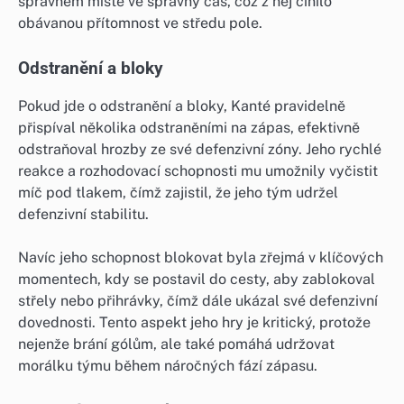
správném místě ve správný čas, což z něj činilo
obávanou přítomnost ve středu pole.
Odstranění a bloky
Pokud jde o odstranění a bloky, Kanté pravidelně
přispíval několika odstraněními na zápas, efektivně
odstraňoval hrozby ze své defenzivní zóny. Jeho rychlé
reakce a rozhodovací schopnosti mu umožnily vyčistit
míč pod tlakem, čímž zajistil, že jeho tým udržel
defenzivní stabilitu.
Navíc jeho schopnost blokovat byla zřejmá v klíčových
momentech, kdy se postavil do cesty, aby zablokoval
střely nebo přihrávky, čímž dále ukázal své defenzivní
dovednosti. Tento aspekt jeho hry je kritický, protože
nejenže brání gólům, ale také pomáhá udržovat
morálku týmu během náročných fází zápasu.