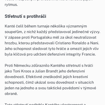
rytmus.
Střetnutí s protihráči
Kanté čelil během turnaje několika významným
soupeřům, z nichž každý představoval jedinečné výzvy.
V zápase proti Portugalsku měl za úkol neutralizovat
hrozbu, kterou představovali Cristiano Ronaldo a Nani.
Jeho schopnost sledovat tyto hráče a omezit jejich vliv
byla klíčová pro udržení defenzivní integrity Francie.
Proti Německu zdůraznilo Kantého střetnutí s hráči
jako Toni Kroos a Julian Brandt jeho defenzivní
dovednosti. Efektivně zneškodnil jejich kreativní
schopnosti, čímž ukázal svou dovednost v situacích
jeden na jednoho a svou taktické povědomí v týmové
obraně.
Tato střetnutí podtrhla Kantého všestrannost a