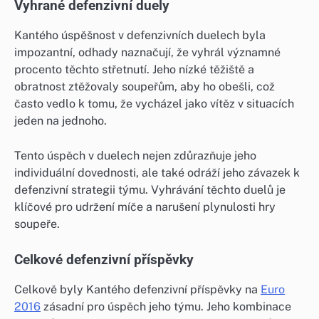
Vyhrané defenzivní duely
Kantého úspěšnost v defenzivních duelech byla
impozantní, odhady naznačují, že vyhrál významné
procento těchto střetnutí. Jeho nízké těžiště a
obratnost ztěžovaly soupeřům, aby ho obešli, což
často vedlo k tomu, že vycházel jako vítěz v situacích
jeden na jednoho.
Tento úspěch v duelech nejen zdůrazňuje jeho
individuální dovednosti, ale také odráží jeho závazek k
defenzivní strategii týmu. Vyhrávání těchto duelů je
klíčové pro udržení míče a narušení plynulosti hry
soupeře.
Celkové defenzivní příspěvky
Celkově byly Kantého defenzivní příspěvky na
Euro
2016
zásadní pro úspěch jeho týmu. Jeho kombinace