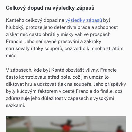
Celkový dopad na výsledky zápasů
Kantého celkový dopad na
výsledky zápasů
byl
hluboký, protože jeho defenzivní práce a schopnost
získat míč často obrátily misky vah ve prospěch
Francie. Jeho neúnavné presování a zákroky
narušovaly útoky soupeřů, což vedlo k mnoha ztrátám
míče.
V zápasech, kde byl Kanté obzvlášť vlivný, Francie
často kontrolovala střed pole, což jim umožnilo
diktovat hru a udržovat tlak na soupeře. Jeho příspěvky
byly klíčovým faktorem v cestě Francie do finále, což
zdůrazňuje jeho důležitost v zápasech s vysokými
sázkami.