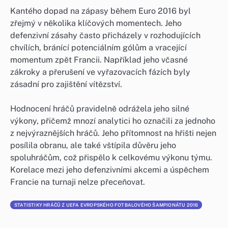
Kantého dopad na zápasy během Euro 2016 byl
zřejmý v několika klíčových momentech. Jeho
defenzivní zásahy často přicházely v rozhodujících
chvílích, bránící potenciálním gólům a vracející
momentum zpět Francii. Například jeho včasné
zákroky a přerušení ve vyřazovacích fázích byly
zásadní pro zajištění vítězství.
Hodnocení hráčů pravidelně odrážela jeho silné
výkony, přičemž mnozí analytici ho označili za jednoho
z nejvýraznějších hráčů. Jeho přítomnost na hřišti nejen
posílila obranu, ale také vštípila důvěru jeho
spoluhráčům, což přispělo k celkovému výkonu týmu.
Korelace mezi jeho defenzivními akcemi a úspěchem
Francie na turnaji nelze přeceňovat.
STATISTIKY HRÁČŮ Z UEFA EVROPSKÉHO FOTBALOVÉHO ŠAMPIONÁTU 2016