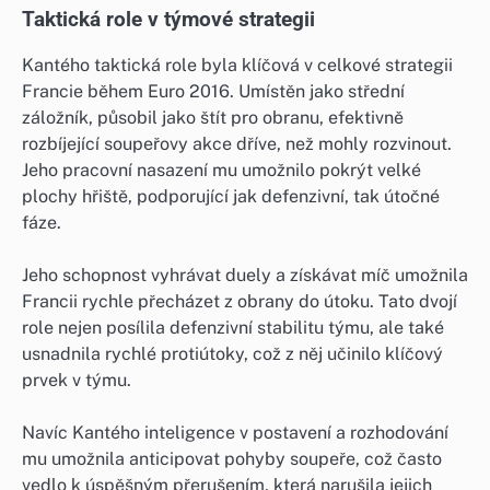
Taktická role v týmové strategii
Kantého taktická role byla klíčová v celkové strategii
Francie během Euro 2016. Umístěn jako střední
záložník, působil jako štít pro obranu, efektivně
rozbíjející soupeřovy akce dříve, než mohly rozvinout.
Jeho pracovní nasazení mu umožnilo pokrýt velké
plochy hřiště, podporující jak defenzivní, tak útočné
fáze.
Jeho schopnost vyhrávat duely a získávat míč umožnila
Francii rychle přecházet z obrany do útoku. Tato dvojí
role nejen posílila defenzivní stabilitu týmu, ale také
usnadnila rychlé protiútoky, což z něj učinilo klíčový
prvek v týmu.
Navíc Kantého inteligence v postavení a rozhodování
mu umožnila anticipovat pohyby soupeře, což často
vedlo k úspěšným přerušením, která narušila jejich