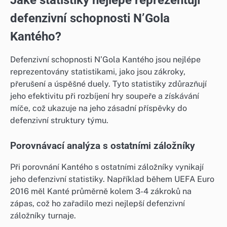
Jaké statistiky nejlépe reprezentují
defenzivní schopnosti N’Gola
Kantého?
Defenzivní schopnosti N’Gola Kantého jsou nejlépe
reprezentovány statistikami, jako jsou zákroky,
přerušení a úspěšné duely. Tyto statistiky zdůrazňují
jeho efektivitu při rozbíjení hry soupeře a získávání
míče, což ukazuje na jeho zásadní příspěvky do
defenzivní struktury týmu.
Porovnávací analýza s ostatními záložníky
Při porovnání Kantého s ostatními záložníky vynikají
jeho defenzivní statistiky. Například během UEFA Euro
2016 měl Kanté průměrně kolem 3-4 zákroků na
zápas, což ho zařadilo mezi nejlepší defenzivní
záložníky turnaje.