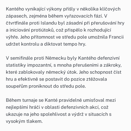
Kantého vynikající výkony přišly v několika klíčových
zápasech, zejména během vyřazovacích fází. V
čtvrtfinále proti Islandu byl zásadní při přerušování hry
a iniciování protiútoků, což přispělo k rozhodující
výhře. Jeho přítomnost ve středu pole umožnila Francii
udržet kontrolu a diktovat tempo hry.
V semifinále proti Německu byly Kantého defenzivní
statistiky impozantní, s mnoha přerušeními a zákroky,
které zablokovaly německý útok. Jeho schopnost číst
hru a efektivně se postavit do pozice ztěžovala
soupeřům proniknout do středu pole.
Během turnaje se Kanté pravidelně umisťoval mezi
nejlepšími hráči v oblasti defenzivních akcí, což
ukazuje na jeho spolehlivost a výdrž v situacích s
vysokým tlakem.