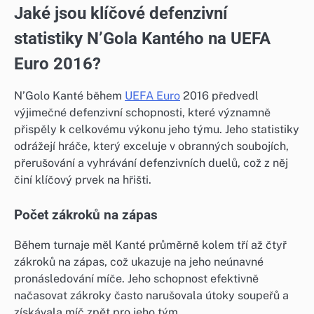
Jaké jsou klíčové defenzivní
statistiky N’Gola Kantého na UEFA
Euro 2016?
N’Golo Kanté během
UEFA Euro
2016 předvedl
výjimečné defenzivní schopnosti, které významně
přispěly k celkovému výkonu jeho týmu. Jeho statistiky
odrážejí hráče, který exceluje v obranných soubojích,
přerušování a vyhrávání defenzivních duelů, což z něj
činí klíčový prvek na hřišti.
Počet zákroků na zápas
Během turnaje měl Kanté průměrně kolem tří až čtyř
zákroků na zápas, což ukazuje na jeho neúnavné
pronásledování míče. Jeho schopnost efektivně
načasovat zákroky často narušovala útoky soupeřů a
získávala míč zpět pro jeho tým.