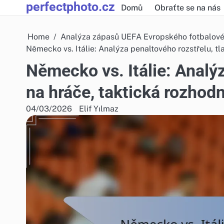
perfectphoto.cz
Skip
Domů
Obraťte se na nás
to
content
Home
Analýza zápasů UEFA Evropského fotbalov
Německo vs. Itálie: Analýza penaltového rozstřelu, tl
Německo vs. Itálie: Analýz
na hráče, taktická rozhodn
04/03/2026
Elif Yılmaz