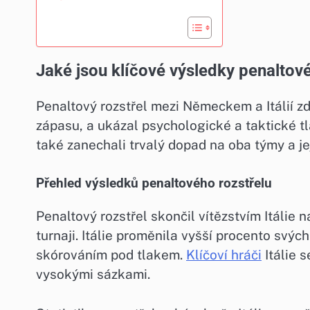
Jaké jsou klíčové výsledky penaltové
Penaltový rozstřel mezi Německem a Itálií zd
zápasu, a ukázal psychologické a taktické tlak
také zanechali trvalý dopad na oba týmy a je
Přehled výsledků penaltového rozstřelu
Penaltový rozstřel skončil vítězstvím Itál
turnaji. Itálie proměnila vyšší procento svý
skórováním pod tlakem.
Klíčoví hráči
Itálie s
vysokými sázkami.