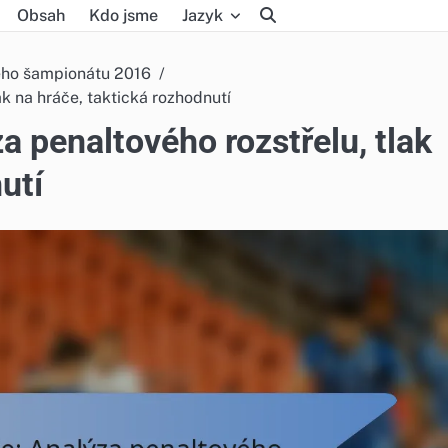
Obsah
Kdo jsme
Jazyk
ého šampionátu 2016
ak na hráče, taktická rozhodnutí
a penaltového rozstřelu, tlak
utí