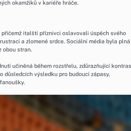
ných okamžiků v kariéře hráče.
přičemž italští příznivci oslavovali úspěch svého
rustraci a zlomené srdce. Sociální média byla plná
 obou stran.
nutí učiněná během rozstřelu, zdůrazňující kontras
 o důsledcích výsledku pro budoucí zápasy,
 fanoušky.