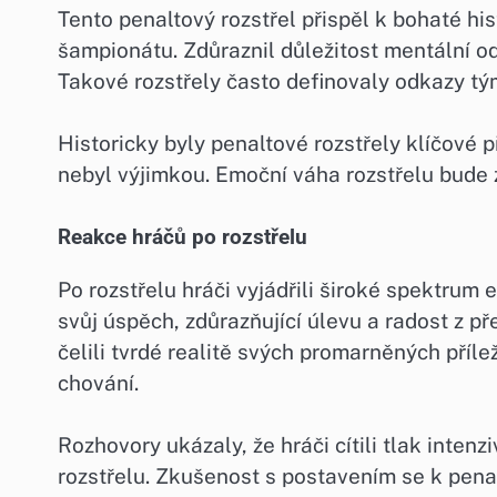
Tento penaltový rozstřel přispěl k bohaté 
šampionátu. Zdůraznil důležitost mentální od
Takové rozstřely často definovaly odkazy týmů
Historicky byly penaltové rozstřely klíčové 
nebyl výjimkou. Emoční váha rozstřelu bude 
Reakce hráčů po rozstřelu
Po rozstřelu hráči vyjádřili široké spektrum e
svůj úspěch, zdůrazňující úlevu a radost z p
čelili tvrdé realitě svých promarněných přílež
chování.
Rozhovory ukázaly, že hráči cítili tlak inten
rozstřelu. Zkušenost s postavením se k pena