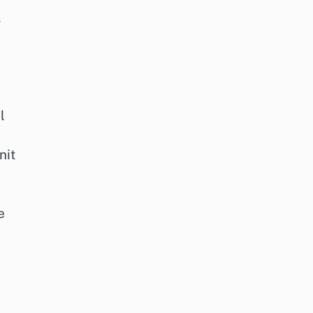
ý
l
nit
e