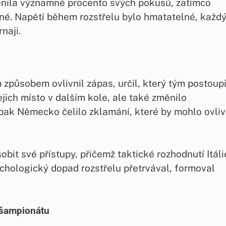
oměnila významné procento svých pokusů, zatímco
é. Napětí během rozstřelu bylo hmatatelné, každ
naji.
způsobem ovlivnil zápas, určil, který tým postoupi
 jejich místo v dalším kole, ale také změnilo
ak Německo čelilo zklamání, které by mohlo ovliv
obit své přístupy, přičemž taktické rozhodnutí Itáli
ychologický dopad rozstřelu přetrvával, formoval
 šampionátu