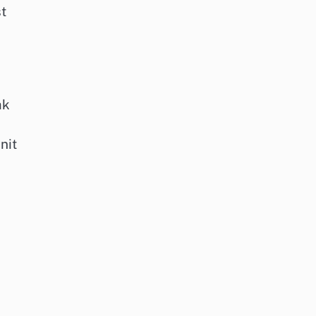
t
ak
nit