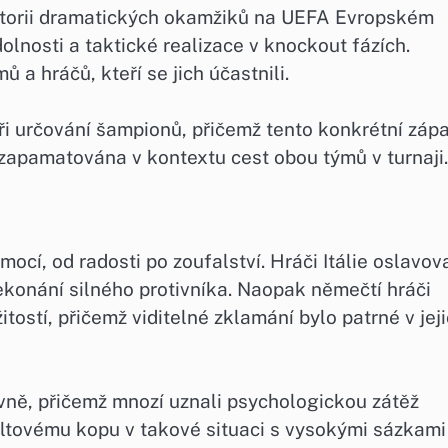
historii dramatických okamžiků na UEFA Evropském
olnosti a taktické realizace v knockout fázích.
 a hráčů, kteří se jich účastnili.
při určování šampionů, přičemž tento konkrétní záp
zapamatována v kontextu cest obou týmů v turnaji.
mocí, od radosti po zoufalství. Hráči Itálie oslavova
řekonání silného protivníka. Naopak němečtí hráči
itostí, přičemž viditelné zklamání bylo patrné v jej
zivně, přičemž mnozí uznali psychologickou zátěž
ltovému kopu v takové situaci s vysokými sázkami