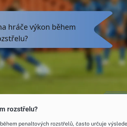
em rozstřelu?
ěhem penaltových rozstřelů, často určuje výsled