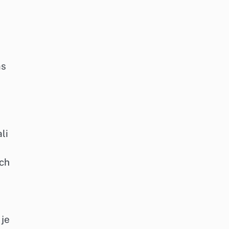
as
li
ich
 je