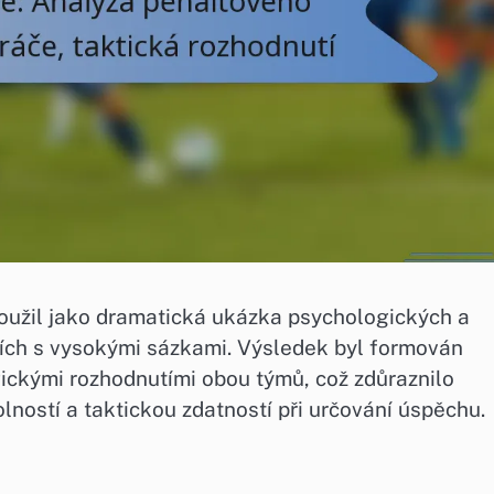
loužil jako dramatická ukázka psychologických a
icích s vysokými sázkami. Výsledek byl formován
gickými rozhodnutími obou týmů, což zdůraznilo
ností a taktickou zdatností při určování úspěchu.