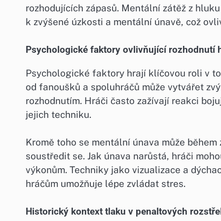
rozhodujících zápasů. Mentální zátěž z hluk
k zvýšené úzkosti a mentální únavě, což ovli
Psychologické faktory ovlivňující rozhodnutí 
Psychologické faktory hrají klíčovou roli v t
od fanoušků a spoluhráčů může vytvářet zvý
rozhodnutím. Hráči často zažívají reakci bojuj
jejich techniku.
Kromě toho se mentální únava může během z
soustředit se. Jak únava narůstá, hráči moho
výkonům. Techniky jako vizualizace a dýchac
hráčům umožňuje lépe zvládat stres.
Historický kontext tlaku v penaltových rozstře