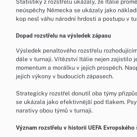
Statistiky z rozstřelu ukázaly, že Itálie pr
neúspěchy Německa se ukázaly jako nákladn
kop nesl váhu národní hrdosti a postupu v tur
Dopad rozstřelu na výsledek zápasu
Výsledek penaltového rozstřelu rozhodujícím 
dále v turnaji. Vítězství Itálie nejen zajistilo
momentum a morálku v jejich prospěch. Naop
jejich výkony v budoucích zápasech.
Strategicky rozstřel donutil oba týmy přizpůs
se ukázala jako efektivnější pod tlakem. Ps
narativy obou týmů v turnaji.
Význam rozstřelu v historii UEFA Evropského