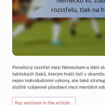
Penaltový rozstřel mezi Německem a Itálií s
taktických tlaků, kterým hráči čelí v okamž
nejen individuálními výkony, ale také strate
složité vzájemné působení mezi mentální odol
Key sections in the article: