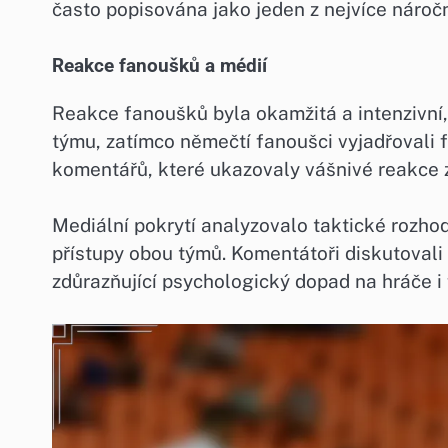
často popisována jako jeden z nejvíce nároč
Reakce fanoušků a médií
Reakce fanoušků byla okamžitá a intenzivní, 
týmu, zatímco němečtí fanoušci vyjadřovali f
komentářů, které ukazovaly vášnivé reakce z
Mediální pokrytí analyzovalo taktické rozhod
přístupy obou týmů. Komentátoři diskutovali
zdůrazňující psychologický dopad na hráče i