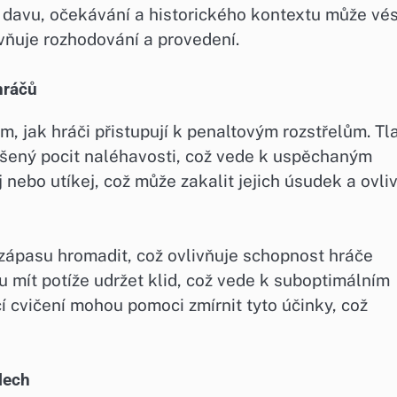
u davu, očekávání a historického kontextu může vés
vňuje rozhodování a provedení.
hráčů
om, jak hráči přistupují k penaltovým rozstřelům. Tl
šený pocit naléhavosti, což vede k uspěchaným
 nebo utíkej, což může zakalit jejich úsudek a ovliv
ápasu hromadit, což ovlivňuje schopnost hráče
u mít potíže udržet klid, což vede k suboptimálním
í cvičení mohou pomoci zmírnit tyto účinky, což
lech