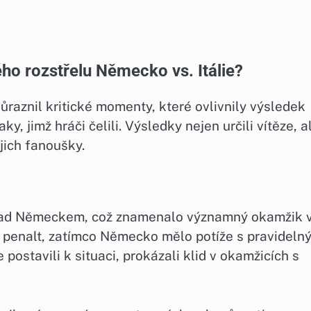
ho rozstřelu Německo vs. Itálie?
ůraznil kritické momenty, které ovlivnily výsledek
y, jimž hráči čelili. Výsledky nejen určili vítěze, a
jich fanoušky.
ie nad Německem, což znamenalo významný okamžik 
ch penalt, zatímco Německo mělo potíže s pravideln
e postavili k situaci, prokázali klid v okamžicích s